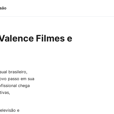
isão
Valence Filmes e
al brasileiro,
novo passo em sua
ofissional chega
tivas,
elevisão e