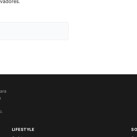
ovadores.
para
s
o.
LIFESTYLE
S