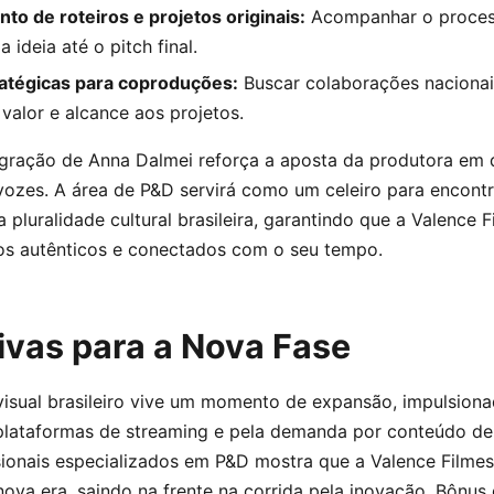
o de roteiros e projetos originais:
Acompanhar o process
ideia até o pitch final.
ratégicas para coproduções:
Buscar colaborações nacionais
alor e alcance aos projetos.
egração de Anna Dalmei reforça a aposta da produtora em 
ozes. A área de P&D servirá como um celeiro para encontra
 pluralidade cultural brasileira, garantindo que a Valence 
os autênticos e conectados com o seu tempo.
ivas para a Nova Fase
isual brasileiro vive um momento de expansão, impulsiona
plataformas de streaming e pela demanda por conteúdo de 
ionais especializados em P&D mostra que a Valence Filmes
 nova era, saindo na frente na corrida pela inovação.
Bônus 