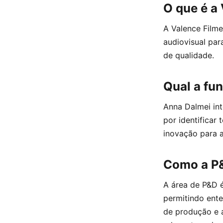
O que é a
A Valence Filme
audiovisual par
de qualidade.
Qual a fu
Anna Dalmei in
por identificar
inovação para a
Como a P&
A área de P&D 
permitindo ent
de produção e a