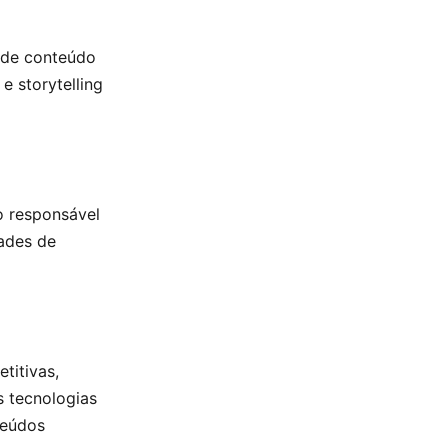
 de conteúdo
e storytelling
o responsável
dades de
titivas,
 tecnologias
teúdos