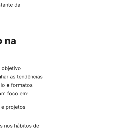
ntante da
o na
 objetivo
nhar as tendências
io e formatos
com foco em:
 e projetos
 nos hábitos de