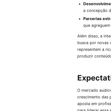
Desenvolviment
a concepção da 
Parcerias est
que agreguem v
Além disso, a int
busca por novas v
representem a rica
produzir conteúd
Expectat
O mercado audiov
crescimento das 
aposta em profiss
para liderar essa