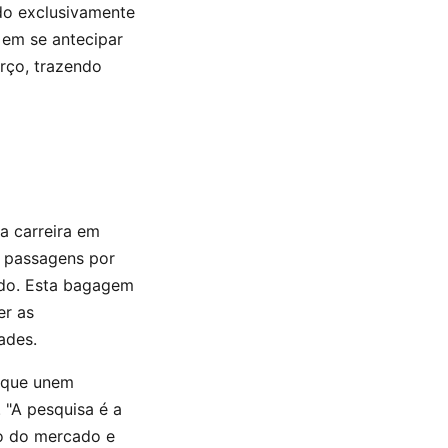
do exclusivamente
em se antecipar
rço, trazendo
a carreira em
i passagens por
ado. Esta bagagem
er as
ades.
s que unem
 "A pesquisa é a
o do mercado e