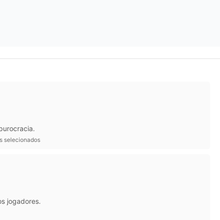
burocracia.
ts selecionados
os jogadores.