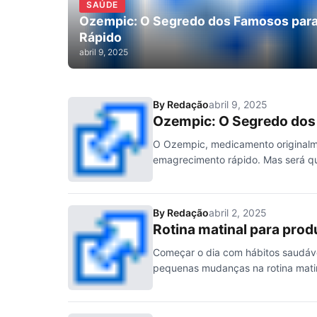
SAÚDE
Ozempic: O Segredo dos Famosos par
Rápido
abril 9, 2025
By
Redação
abril 9, 2025
Ozempic: O Segredo dos
O Ozempic, medicamento originalme
emagrecimento rápido. Mas será qu
By
Redação
abril 2, 2025
Rotina matinal para prod
Começar o dia com hábitos saudáve
pequenas mudanças na rotina mat