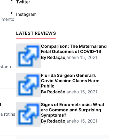
Twitter
Instagram
gimento
LATEST REVIEWS
Comparison: The Maternal and
Fetal Outcomes of COVID-19
By
Redação
janeiro 15, 2021
stante
Florida Surgeon General’s
Covid Vaccine Claims Harm
Public
By
Redação
janeiro 15, 2021
a
Signs of Endometriosis: What
are Common and Surprising
a rotina
Symptoms?
By
Redação
janeiro 15, 2021