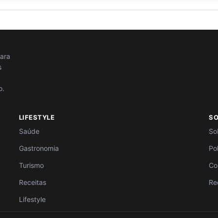
para
s
o.
LIFESTYLE
S
Saúde
So
Gastronomia
Po
Turismo
Co
Receitas
Re
Lifestyle