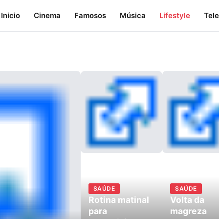
Inicio
Cinema
Famosos
Música
Lifestyle
Tele
SAÚDE
SAÚDE
Rotina matinal
Volta da
para
magreza