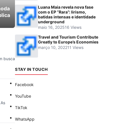
Luana Maia revela nova fase
moda
com o EP “Rara”: lirismo,
lica
batidas intensas e identidade
underground
maio 16, 2025
16 Views
Travel and Tourism Contribute
Greatly to Europe’s Economies
março 10, 2022
11 Views
em busca
STAY IN TOUCH
Facebook
YouTube
 As
TikTok
WhatsApp