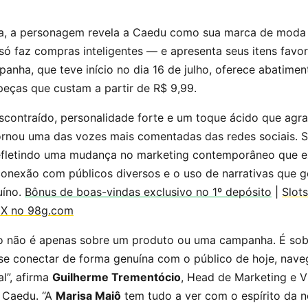
ta, a personagem revela a Caedu como sua marca de moda
ó faz compras inteligentes — e apresenta seus itens favor
panha, que teve início no dia 16 de julho, oferece abatime
eças que custam a partir de R$ 9,99.
contraído, personalidade forte e um toque ácido que agrad
rnou uma das vozes mais comentadas das redes sociais. S
efletindo uma mudança no marketing contemporâneo que e
 conexão com públicos diversos e o uso de narrativas que 
uíno.
Bônus de boas-vindas exclusivo no 1º depósito
|
Slot
IX no 98g.com
o não é apenas sobre um produto ou uma campanha. É sobr
 se conectar de forma genuína com o público de hoje, nav
l”, afirma
Guilherme Trementócio
, Head de Marketing e V
 Caedu. “A
Marisa Maiô
tem tudo a ver com o espírito da n