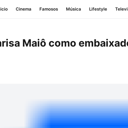
nicio
Cinema
Famosos
Música
Lifestyle
Telev
risa Maiô como embaixado