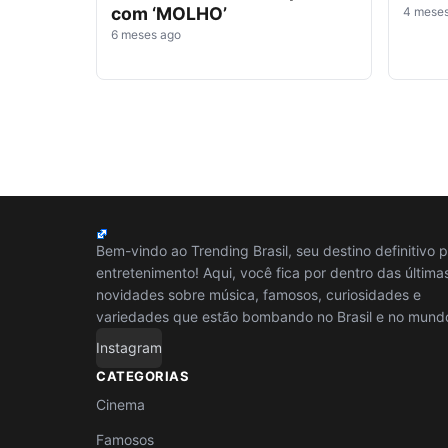
com ‘MOLHO’
4 mese
6 meses ago
Bem-vindo ao Trending Brasil, seu destino definitivo 
entretenimento! Aqui, você fica por dentro das última
novidades sobre música, famosos, curiosidades e
variedades que estão bombando no Brasil e no mund
Instagram
CATEGORIAS
Cinema
Famosos