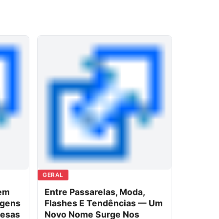
GERAL
 em
Entre Passarelas, Moda,
agens
Flashes E Tendências — Um
resas
Novo Nome Surge Nos