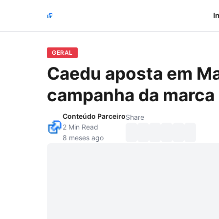
I
GERAL
Caedu aposta em Ma
campanha da marca
Conteúdo Parceiro
Share
2 Min Read
8 meses ago