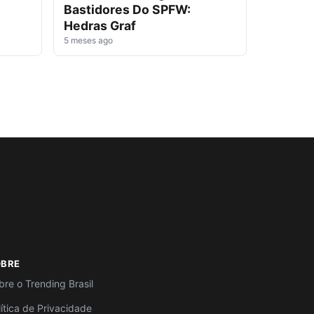
Bastidores Do SPFW:
Hedras Graf
5 meses ago
OBRE
bre o Trending Brasil
lítica de Privacidade