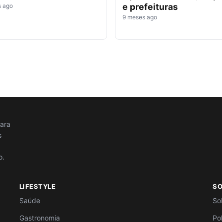
e prefeituras
s ago
9 meses ago
para
s
o.
LIFESTYLE
S
Saúde
So
Gastronomia
Po