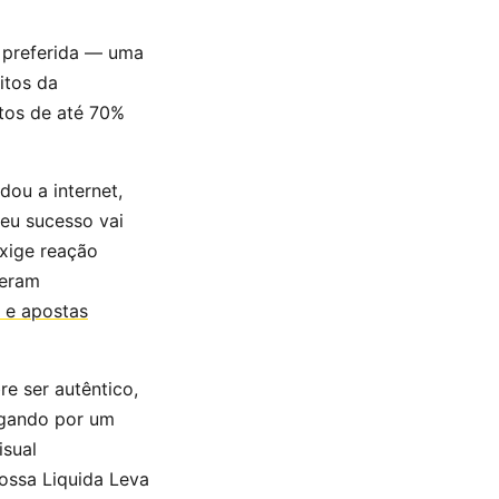
 preferida — uma
itos da
ntos de até 70%
ou a internet,
eu sucesso vai
xige reação
geram
s e apostas
e ser autêntico,
egando por um
isual
ossa Liquida Leva