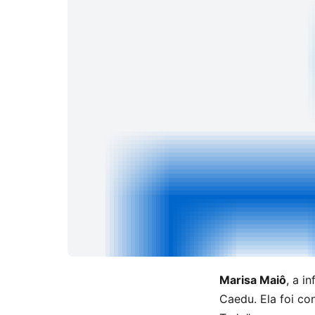
Marisa Maiô
, a i
Caedu. Ela foi co