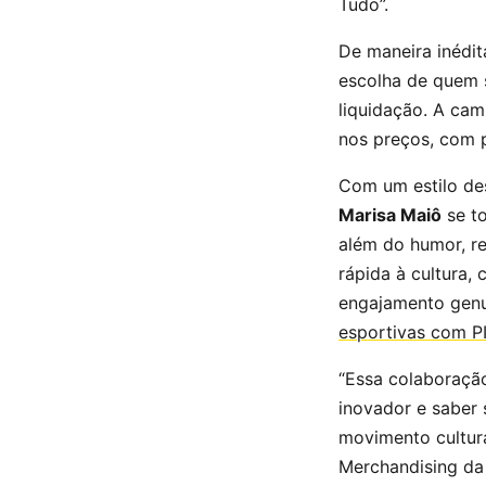
Tudo”.
De maneira inédi
escolha de quem s
liquidação. A cam
nos preços, com p
Com um estilo des
Marisa Maiô
se to
além do humor, r
rápida à cultura,
engajamento gen
esportivas com P
“Essa colaboraçã
inovador e saber
movimento cultura
Merchandising da