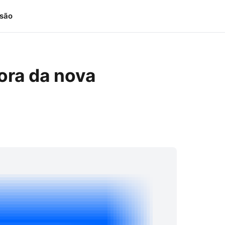
isão
ra da nova