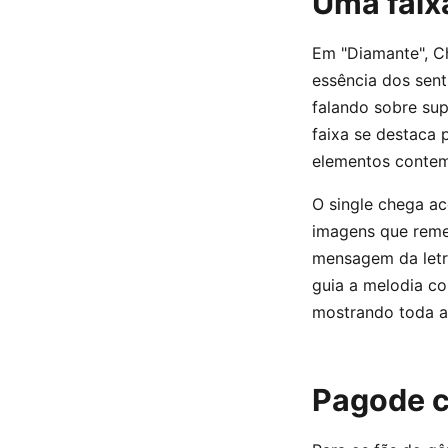
Uma faixa
Em "Diamante", Ch
essência dos sent
falando sobre sup
faixa se destaca
elementos contem
O single chega a
imagens que remet
mensagem da letra
guia a melodia c
mostrando toda a 
Pagode c