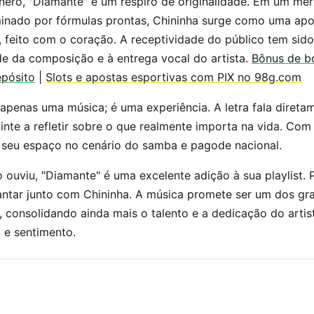
nero, "Diamante" é um respiro de originalidade. Em um me
inado por fórmulas prontas, Chininha surge como uma ap
 feito com o coração. A receptividade do público tem sid
de da composição e à entrega vocal do artista.
Bônus de b
epósito
|
Slots e apostas esportivas com PIX no 98g.com
apenas uma música; é uma experiência. A letra fala direta
nte a refletir sobre o que realmente importa na vida. Com
a seu espaço no cenário do samba e pagode nacional.
 ouviu, "Diamante" é uma excelente adição à sua playlist. 
antar junto com Chininha. A música promete ser um dos gr
 consolidando ainda mais o talento e a dedicação do arti
e sentimento.