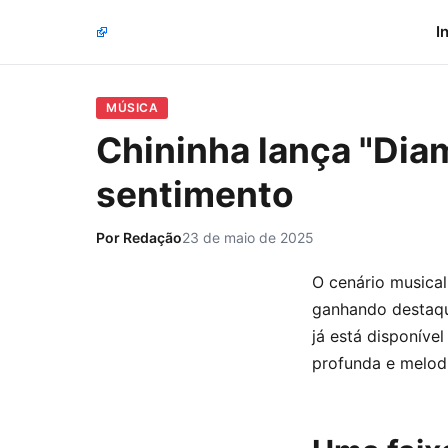
I
MÚSICA
Chininha lança "Dia
sentimento
Por
Redação
23 de maio de 2025
O cenário musical
ganhando destaqu
já está disponíve
profunda e melodi