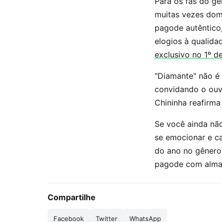
Para os fãs do gê
muitas vezes dom
pagode autêntico,
elogios à qualida
exclusivo no 1º d
"Diamante" não é 
convidando o ouvi
Chininha reafirm
Se você ainda não
se emocionar e c
do ano no gênero,
pagode com alma 
Compartilhe
Facebook
Twitter
WhatsApp