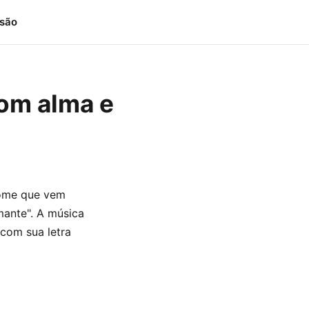
isão
com alma e
nome que vem
mante". A música
 com sua letra