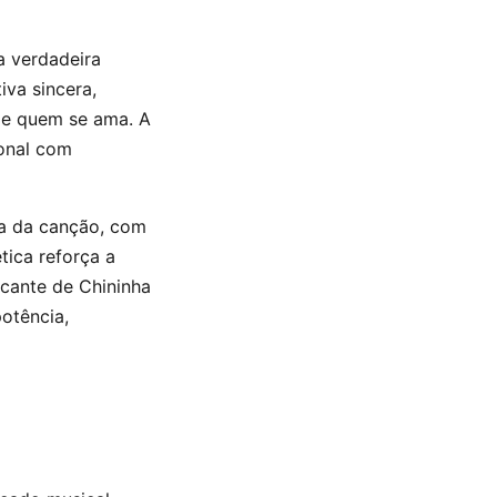
a verdadeira
iva sincera,
de quem se ama. A
ional com
a da canção, com
tica reforça a
rcante de Chininha
otência,