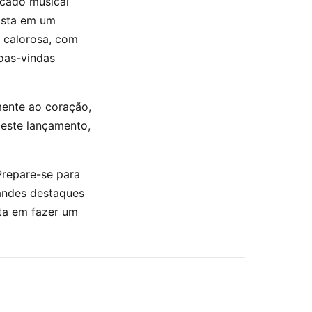
rcado musical
osta em um
o calorosa, com
oas-vindas
mente ao coração,
 este lançamento,
Prepare-se para
andes destaques
sta em fazer um