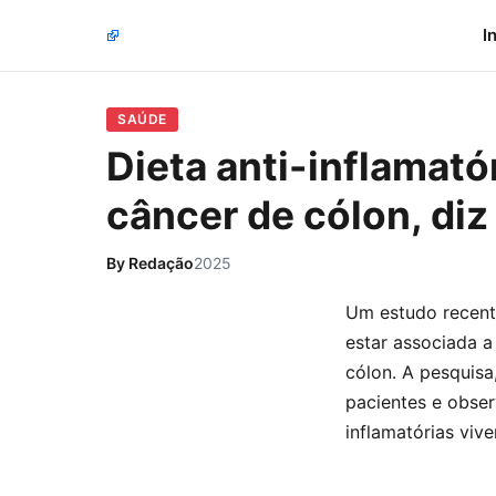
I
SAÚDE
Dieta anti-inflamat
câncer de cólon, diz
By
Redação
2025
Um estudo recente
estar associada 
cólon. A pesquisa
pacientes e obse
inflamatórias viv