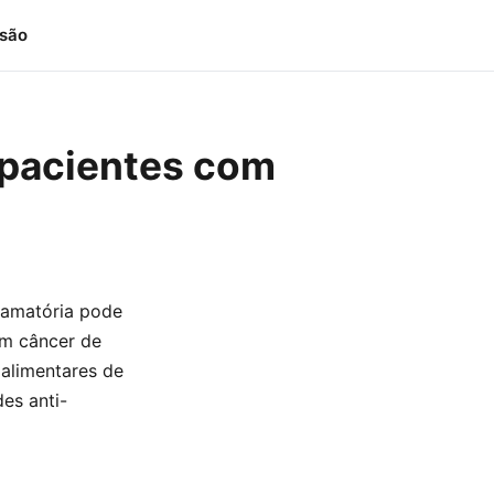
isão
 pacientes com
lamatória pode
om câncer de
 alimentares de
es anti-