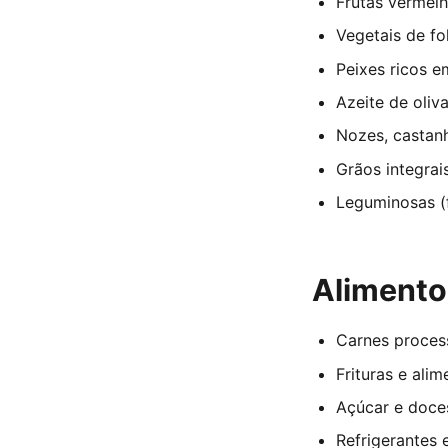
Frutas vermelh
Vegetais de fo
Peixes ricos e
Azeite de oliv
Nozes, castan
Grãos integrais
Leguminosas (f
Alimento
Carnes process
Frituras e ali
Açúcar e doces
Refrigerantes 