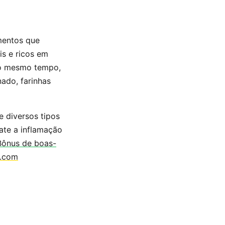
mentos que
is e ricos em
 Ao mesmo tempo,
ado, farinhas
e diversos tipos
ate a inflamação
Bônus de boas-
g.com