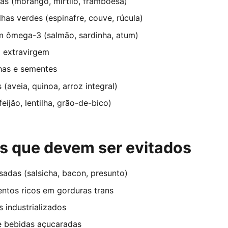
as (morango, mirtilo, framboesa)
lhas verdes (espinafre, couve, rúcula)
m ômega-3 (salmão, sardinha, atum)
a extravirgem
has e sementes
 (aveia, quinoa, arroz integral)
eijão, lentilha, grão-de-bico)
s que devem ser evitados
adas (salsicha, bacon, presunto)
mentos ricos em gorduras trans
 industrializados
e bebidas açucaradas