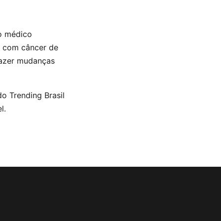
to médico
s com câncer de
fazer mudanças
o Trending Brasil
l.