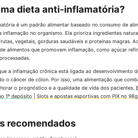
ma dieta anti-inflamatória?
amatória é um padrão alimentar baseado no consumo de ali
a inflamação no organismo. Ela prioriza ingredientes natura
frutas, vegetais, gorduras saudáveis e proteínas magras.
 de alimentos que promovem inflamação, como açúcar refin
 processadas.
ue a inflamação crônica está ligada ao desenvolvimento d
ndo o câncer de cólon. Por isso, uma alimentação que comb
horar o prognóstico e a qualidade de vida dos pacientes.
no 1º depósito
|
Slots e apostas esportivas com PIX no 98
os recomendados