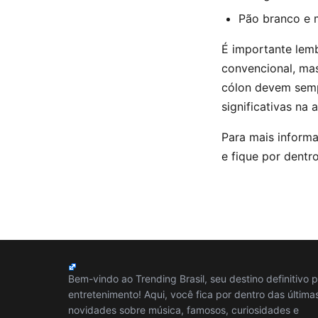
Pão branco e 
É importante lemb
convencional, ma
cólon devem sempr
significativas na 
Para mais inform
e fique por dent
Bem-vindo ao Trending Brasil, seu destino definitivo 
entretenimento! Aqui, você fica por dentro das última
novidades sobre música, famosos, curiosidades e