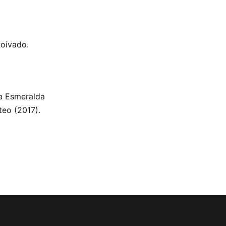
noivado.
la Esmeralda
teo (2017).