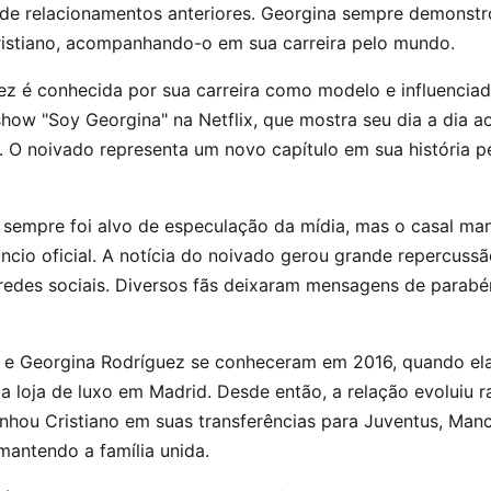
 de relacionamentos anteriores. Georgina sempre demonstr
ristiano, acompanhando-o em sua carreira pelo mundo.
z é conhecida por sua carreira como modelo e influenciad
 show "Soy Georgina" na Netflix, que mostra seu dia a dia a
. O noivado representa um novo capítulo em sua história p
 sempre foi alvo de especulação da mídia, mas o casal ma
úncio oficial. A notícia do noivado gerou grande repercussã
redes sociais. Diversos fãs deixaram mensagens de parabén
o e Georgina Rodríguez se conheceram em 2016, quando el
loja de luxo em Madrid. Desde então, a relação evoluiu r
hou Cristiano em suas transferências para Juventus, Manc
mantendo a família unida.