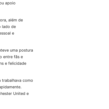
ou apoio
ora, além de
o lado de
essoal e
nteve uma postura
o entre fãs e
s e felicidade
a trabalhava como
apidamente.
hester United e