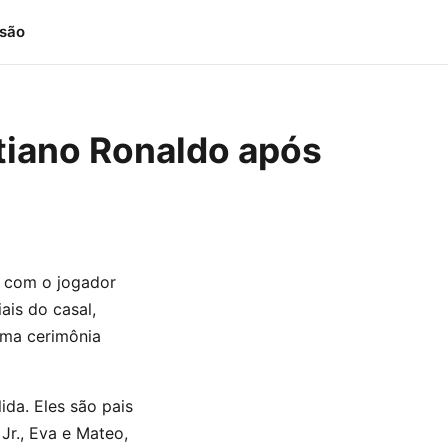
isão
tiano Ronaldo após
o com o jogador
ais do casal,
uma cerimônia
da. Eles são pais
Jr., Eva e Mateo,