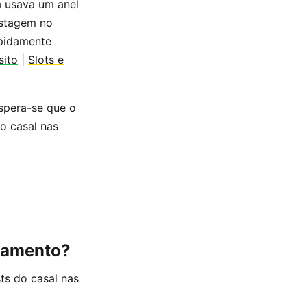
 usava um anel
ostagem no
apidamente
sito
|
Slots e
spera-se que o
o casal nas
samento?
s do casal nas