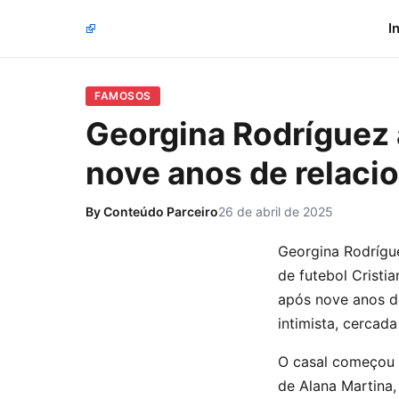
I
FAMOSOS
Georgina Rodríguez 
nove anos de relac
By
Conteúdo Parceiro
26 de abril de 2025
Georgina Rodrígu
de futebol Cristia
após nove anos d
intimista, cercad
O casal começou o
de Alana Martina,