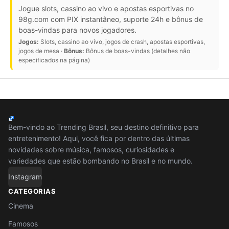
Jogue slots, cassino ao vivo e apostas esportivas no
98g.com com PIX instantâneo, suporte 24h e bônus de
boas-vindas para novos jogadores.
Jogos:
Slots, cassino ao vivo, jogos de crash, apostas esportivas,
jogos de mesa ·
Bônus:
Bônus de boas-vindas (detalhes não
especificados na página)
Bem-vindo ao Trending Brasil, seu destino definitivo para
entretenimento! Aqui, você fica por dentro das últimas
novidades sobre música, famosos, curiosidades e
variedades que estão bombando no Brasil e no mundo.
Instagram
CATEGORIAS
Cinema
Famosos