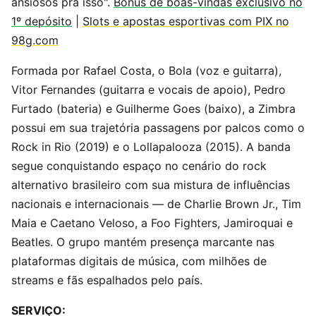
ansiosos pra isso".
Bônus de boas-vindas exclusivo no
1º depósito
|
Slots e apostas esportivas com PIX no
98g.com
Formada por Rafael Costa, o Bola (voz e guitarra),
Vitor Fernandes (guitarra e vocais de apoio), Pedro
Furtado (bateria) e Guilherme Goes (baixo), a Zimbra
possui em sua trajetória passagens por palcos como o
Rock in Rio (2019) e o Lollapalooza (2015). A banda
segue conquistando espaço no cenário do rock
alternativo brasileiro com sua mistura de influências
nacionais e internacionais — de Charlie Brown Jr., Tim
Maia e Caetano Veloso, a Foo Fighters, Jamiroquai e
Beatles. O grupo mantém presença marcante nas
plataformas digitais de música, com milhões de
streams e fãs espalhados pelo país.
SERVIÇO: