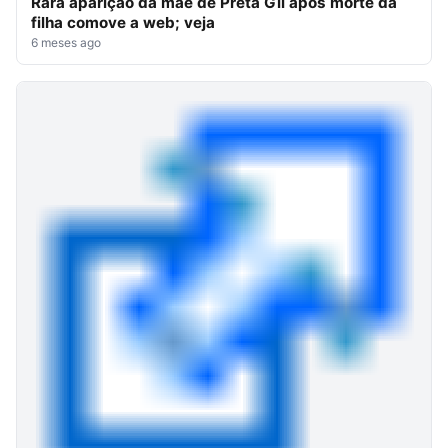
Rara aparição da mãe de Preta Gil após morte da
filha comove a web; veja
6 meses ago