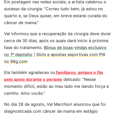
Em postagem nas redes sociais, a artista celebrou o
sucesso da cirurgia: “Correu tudo bem, já estou no
quarto e, se Deus quiser, em breve estarei curada do
câncer de mama.”
Val informou que a recuperação da cirurgia deve durar
cerca de 30 dias, após os quais dará início à próxima
fase do tratamento.
Bônus de boas-vindas exclusivo
no 1º depósito
|
Slots e apostas esportivas com PIX
no 98g.com
Ela também agradeceu os
familiares, amigos e fãs
pelo apoio durante o período
delicado: “Nesse
momento difícil, estão ao meu lado me dando força e
carinho. Amo vocês.”
No dia 28 de agosto, Val Marchiori anunciou que foi
diagnosticada com câncer de mama em estágio