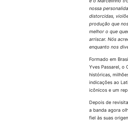
e o Marcelinho t
nossa personalid
distorcidas, viol
produção que nos 
melhor o que que
arriscar. Nós acr
enquanto nos dive
Formado em Brasíl
Yves Passarel, o 
históricas, milhõ
indicações ao Lat
icônicos e um rep
Depois de revisit
a banda agora olh
fiel às suas orig