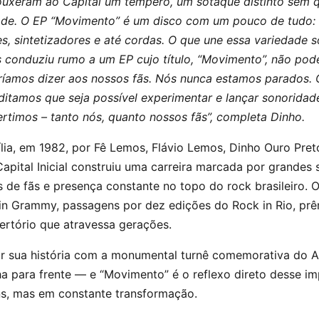
rouxeram ao Capital um tempero, um sotaque distinto sem
ade. O EP “Movimento” é um disco com um pouco de tudo: 
ões, sintetizadores e até cordas. O que une essa variedade 
conduziu rumo a um EP cujo título, “Movimento”, não pode
ríamos dizer aos nossos fãs. Nós nunca estamos parados.
editamos que seja possível experimentar e lançar sonoridad
rtimos – tanto nós, quanto nossos fãs”, completa Dinho.
ia, em 1982, por Fê Lemos, Flávio Lemos, Dinho Ouro Preto
Capital Inicial construiu uma carreira marcada por grandes 
es de fãs e presença constante no topo do rock brasileiro. 
in Grammy, passagens por dez edições do Rock in Rio, prê
ertório que atravessa gerações.
ar sua história com a monumental turnê comemorativa do A
a para frente — e “Movimento” é o reflexo direto desse im
ens, mas em constante transformação.