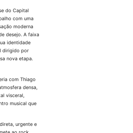
se do Capital
rabalho com uma
lsação moderna
e desejo. A faixa
ua identidade
 dirigido por
ssa nova etapa.
ceria com Thiago
atmosfera densa,
l visceral,
ntro musical que
ireta, urgente e
emete ao rock