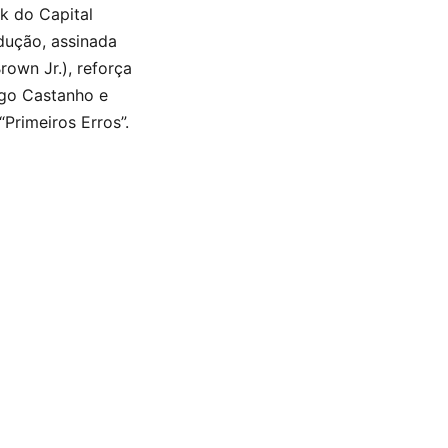
k do Capital
dução, assinada
own Jr.), reforça
ago Castanho e
“Primeiros Erros”.