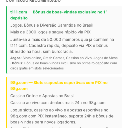
CONTEÚDO RECOMENDADO
t111.com — Bônus de boas-vindas exclusivo no 1º
depósito
Jogos, Bônus e Diversão Garantida no Brasil
Mais de 3000 jogos e saque rápido via PIX
Junte-se a mais de 50.000 membros que já confiam na
t111.com. Cadastro rápido, depósito via PIX e bônus
liberado na hora, sem burocracia.
Jogos:
Slots online, Crash Games, Cassino ao Vivo, Jogos de Mesa
·
Bônus:
Bônus de boas-vindas exclusivo no primeiro depósito com
giros grátis em slots selecionados
98g.com — Slots e apostas esportivas com PIX no
98g.com
Cassino Online e Apostas no Brasil
Cassino ao vivo com dealers reais 24h no 98g.com
Jogue slots, cassino ao vivo e apostas esportivas no
98g.com com PIX instantâneo, suporte 24h e bônus de
boas-vindas para novos jogadores.