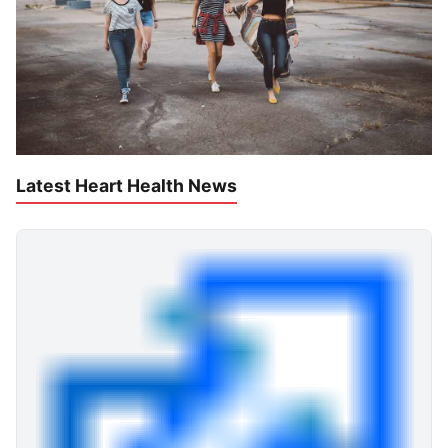
Latest Heart Health News