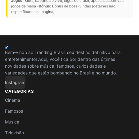
Jogos:
Slots, cassino ao vivo, jogos de crash, apostas esportivas,
jogos de mesa ·
Bônus:
Bônus de boas-vindas (detalhes não
especificados na página)
Bem-vindo ao Trending Brasil, seu destino definitivo para
entretenimento! Aqui, você fica por dentro das últimas
novidades sobre música, famosos, curiosidades e
variedades que estão bombando no Brasil e no mundo.
Instagram
CATEGORIAS
Cinema
Famosos
Música
Televisão