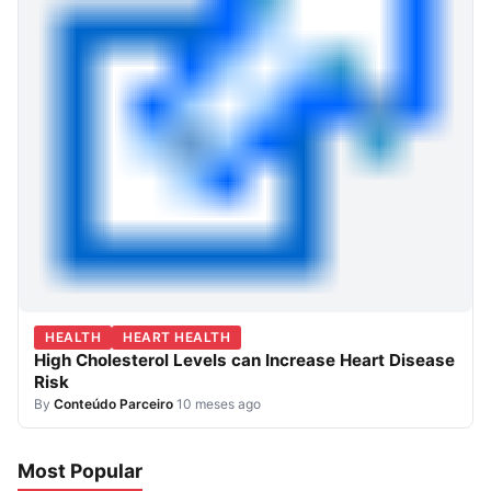
HEALTH
HEART HEALTH
High Cholesterol Levels can Increase Heart Disease
Risk
By
Conteúdo Parceiro
10 meses ago
Most Popular