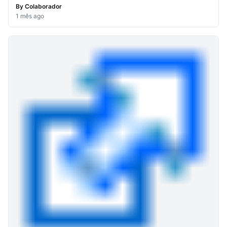
By
Colaborador
1 mês ago