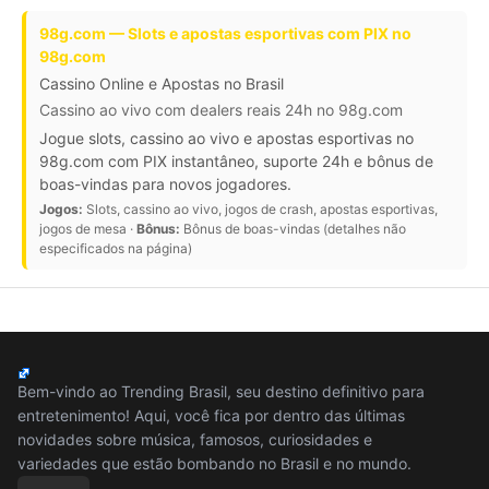
98g.com — Slots e apostas esportivas com PIX no
98g.com
Cassino Online e Apostas no Brasil
Cassino ao vivo com dealers reais 24h no 98g.com
Jogue slots, cassino ao vivo e apostas esportivas no
98g.com com PIX instantâneo, suporte 24h e bônus de
boas-vindas para novos jogadores.
Jogos:
Slots, cassino ao vivo, jogos de crash, apostas esportivas,
jogos de mesa ·
Bônus:
Bônus de boas-vindas (detalhes não
especificados na página)
Bem-vindo ao Trending Brasil, seu destino definitivo para
entretenimento! Aqui, você fica por dentro das últimas
novidades sobre música, famosos, curiosidades e
variedades que estão bombando no Brasil e no mundo.