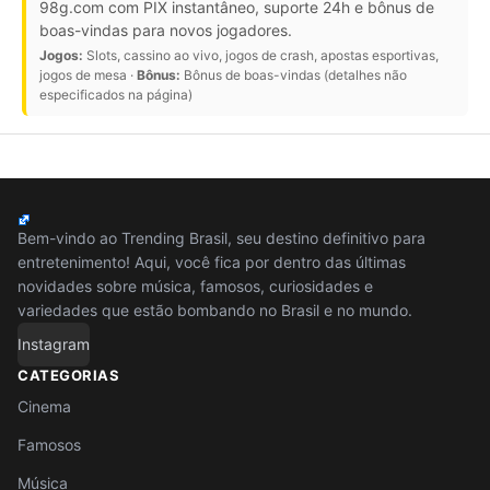
98g.com com PIX instantâneo, suporte 24h e bônus de
boas-vindas para novos jogadores.
Jogos:
Slots, cassino ao vivo, jogos de crash, apostas esportivas,
jogos de mesa ·
Bônus:
Bônus de boas-vindas (detalhes não
especificados na página)
Bem-vindo ao Trending Brasil, seu destino definitivo para
entretenimento! Aqui, você fica por dentro das últimas
novidades sobre música, famosos, curiosidades e
variedades que estão bombando no Brasil e no mundo.
Instagram
CATEGORIAS
Cinema
Famosos
Música