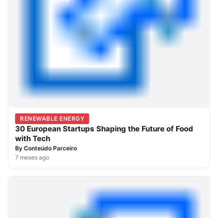
RENEWABLE ENERGY
30 European Startups Shaping the Future of Food
with Tech
By
Conteúdo Parceiro
7 meses ago