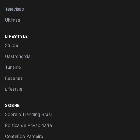
Televisão
Últimas
LIFESTYLE
Saúde
Gastronomia
Turismo
Receitas
Lifestyle
SOBRE
Sobre o Trending Brasil
Política de Privacidade
Conteúdo Parceiro