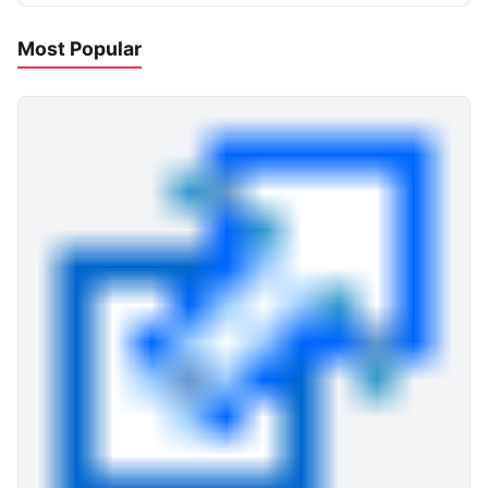
Most Popular