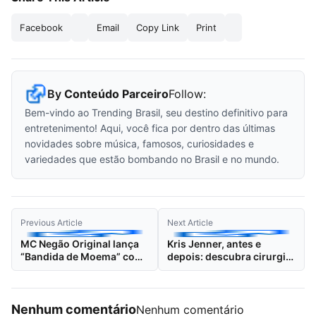
Facebook
Email
Copy Link
Print
By
Conteúdo Parceiro
Follow:
Bem-vindo ao Trending Brasil, seu destino definitivo para
entretenimento! Aqui, você fica por dentro das últimas
novidades sobre música, famosos, curiosidades e
variedades que estão bombando no Brasil e no mundo.
Previous Article
Next Article
MC Negão Original lança
Kris Jenner, antes e
“Bandida de Moema” com
depois: descubra cirurgia
MC Kelvinho e clipe
que fez a mulher de 69
gravado na Europa
anos ser comparada às
filhas Kardashian
Nenhum comentário
Nenhum comentário