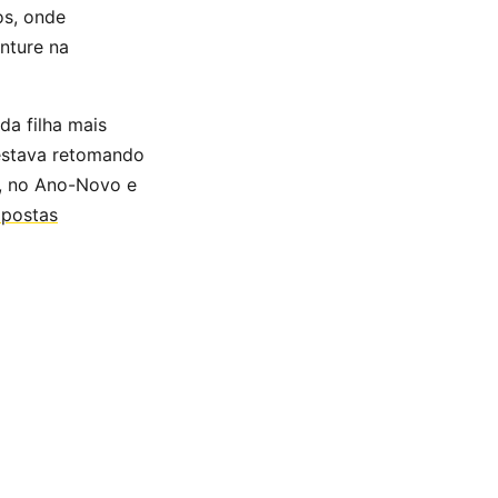
os, onde
nture na
a filha mais
 estava retomando
l, no Ano-Novo e
apostas