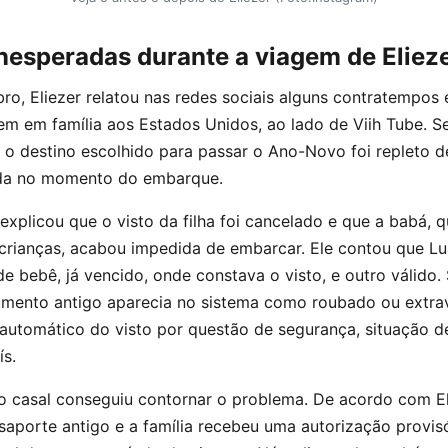
nesperadas durante a viagem de Eliez
o, Eliezer relatou nas redes sociais alguns contratempos
m em família aos Estados Unidos, ao lado de Viih Tube. S
o destino escolhido para passar o Ano-Novo foi repleto d
inda no momento do embarque.
 explicou que o visto da filha foi cancelado e que a babá, q
crianças, acabou impedida de embarcar. Ele contou que Lu
e bebê, já vencido, onde constava o visto, e outro válido
umento antigo aparecia no sistema como roubado ou extrav
automático do visto por questão de segurança, situação 
s.
o casal conseguiu contornar o problema. De acordo com Elie
ssaporte antigo e a família recebeu uma autorização provis