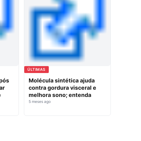
ÚLTIMAS
após
Molécula sintética ajuda
ar
contra gordura visceral e
e
melhora sono; entenda
5 meses ago