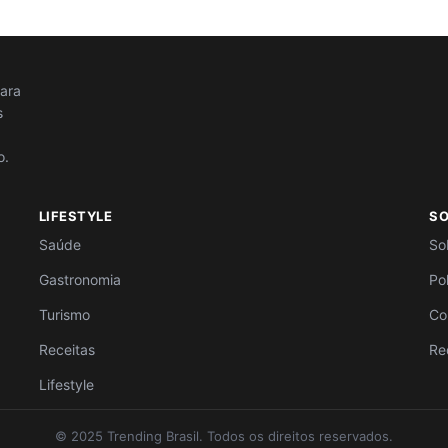
para
s
o.
LIFESTYLE
S
Saúde
So
Gastronomia
Po
Turismo
Co
Receitas
Re
Lifestyle
© 2025 Trending Brasil. Todos os direitos reservados.