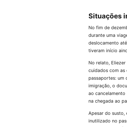
Situações i
No fim de dezembr
durante uma viage
deslocamento até 
tiveram início a
No relato, Eliezer
cuidados com as 
passaportes: um d
imigração, o doc
ao cancelamento 
na chegada ao paí
Apesar do susto, 
inutilizado no pa