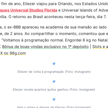
 fim de ano, Eliezer viajou para Orlando, nos Estados Unid
ques Universal Studios Florida
e Universal Islands of Adve
ia. O retorno ao Brasil aconteceu nesta terça-feira, dia 7.
a, o ex-BBB apareceu na academia de sua mansão ao lado d
lice, de 2 anos. Ao compartilhar o momento, comentou que
u: “Voltamos à programação normal. Engordei 6 kg no Nata
”.
Bônus de boas-vindas exclusivo no 1º depósito
|
Slots e 
IX no 98g.com
Eliezer de volta à programação (Foto: Instagram)
Eliezer revela quantos quilos ganhou (Foto: Instagram)
Veja o antes e depois de Eliezer (Foto:Instagram)