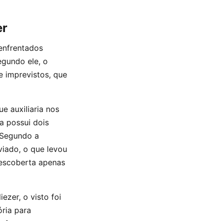
er
 enfrentados
egundo ele, o
e imprevistos, que
ue auxiliaria nos
a possui dois
. Segundo a
iado, o que levou
descoberta apenas
zer, o visto foi
ória para