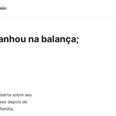
isão
ganhou na balança;
aberta sobre seu
peso depois de
amília.