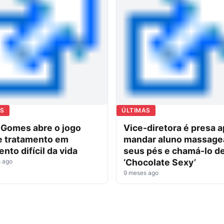
AS
ÚLTIMAS
 Gomes abre o jogo
Vice-diretora é presa 
e tratamento em
mandar aluno massage
to difícil da vida
seus pés e chamá-lo d
‘Chocolate Sexy’
 ago
9 meses ago