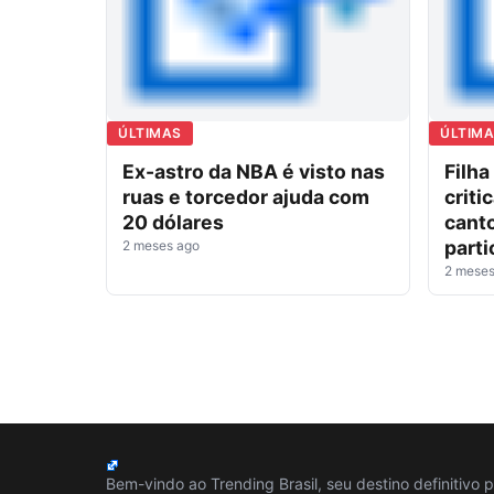
ÚLTIMAS
ÚLTIM
Ex-astro da NBA é visto nas
Filha
ruas e torcedor ajuda com
criti
20 dólares
canto
parti
2 meses ago
2 meses
Bem-vindo ao Trending Brasil, seu destino definitivo 