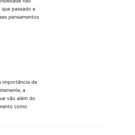
ansiedade não
e que passado e
sses pensamentos
a importância de
ntemente, a
que vão além do
cimento como