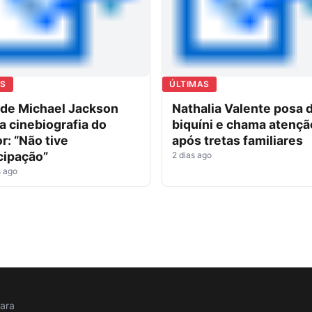
AS
ÚLTIMAS
 de Michael Jackson
Nathalia Valente posa 
ca cinebiografia do
biquíni e chama atençã
r: “Não tive
após tretas familiares
cipação”
2 dias ago
 ago
para