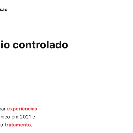
isão
io controlado
har
experi
ê
ncias
ânico em 2021 e
 o
tratamento
.