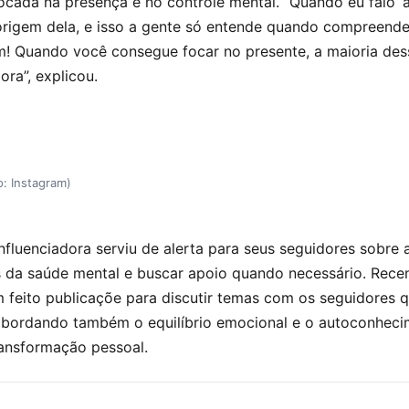
cada na presença e no controle mental. “Quando eu falo ‘
 origem dela, e isso a gente só entende quando compreend
em! Quando você consegue focar no presente, a maioria de
ra”, explicou.
o: Instagram)
nfluenciadora serviu de alerta para seus seguidores sobre 
s da saúde mental e buscar apoio quando necessário. Rece
m feito publicaçõe para discutir temas com os seguidores 
, abordando também o equilíbrio emocional e o autoconhe
ransformação pessoal.