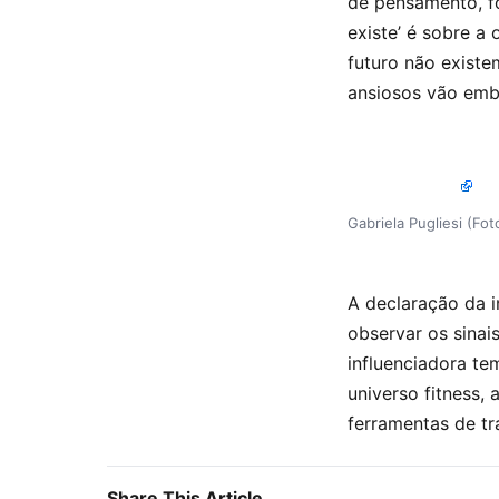
de pensamento, fo
existe’ é sobre a
futuro não exist
ansiosos vão embo
Gabriela Pugliesi (Fot
A declaração da i
observar os sinai
influenciadora te
universo fitness
ferramentas de t
Share This Article