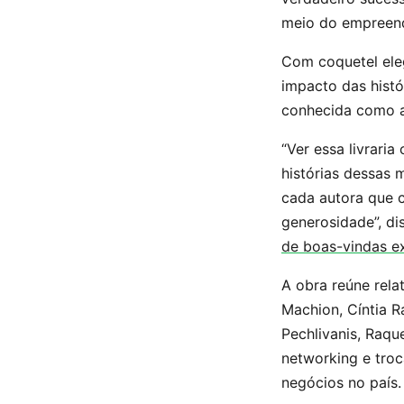
meio do empreen
Com coquetel eleg
impacto das hist
conhecida como a 
“Ver essa livraria
histórias dessas
cada autora que 
generosidade”, d
de boas-vindas ex
A obra reúne rela
Machion, Cíntia R
Pechlivanis, Raq
networking e troc
negócios no país.