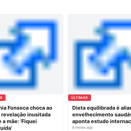
AS
ÚLTIMAS
nia Fonseca choca ao
Dieta equilibrada é ali
 revelação inusitada
envelhecimento saudáv
 a mãe: ‘Fiquei
aponta estudo internac
uída’
6 meses ago