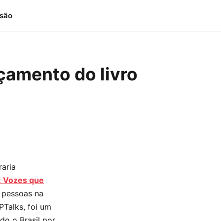
isão
nçamento do livro
aria
: Vozes que
0 pessoas na
Talks, foi um
o o Brasil por