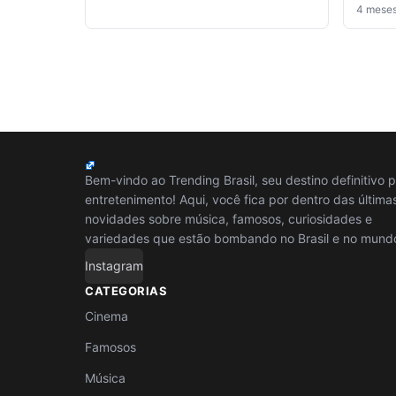
4 mese
Bem-vindo ao Trending Brasil, seu destino definitivo 
entretenimento! Aqui, você fica por dentro das última
novidades sobre música, famosos, curiosidades e
variedades que estão bombando no Brasil e no mund
Instagram
CATEGORIAS
Cinema
Famosos
Música