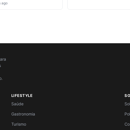
s ago
para
s
o.
LIFESTYLE
S
Saúde
So
Gastronomia
Po
Turismo
Co