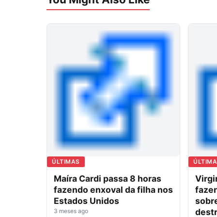
ÚLTIMAS
ÚLTIM
Maíra Cardi passa 8 horas
Virgi
fazendo enxoval da filha nos
fazer
Estados Unidos
sobre
destr
3 meses ago