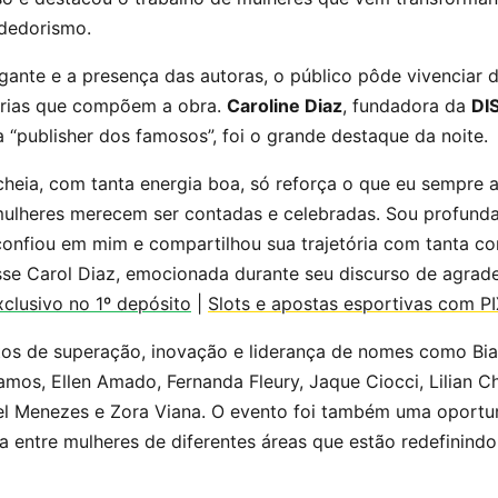
dedorismo.
ante e a presença das autoras, o público pôde vivenciar 
órias que compõem a obra.
Caroline Diaz
, fundadora da
DI
“publisher dos famosos”, foi o grande destaque da noite.
 cheia, com tanta energia boa, só reforça o que eu sempre a
 mulheres merecem ser contadas e celebradas. Sou profund
confiou em mim e compartilhou sua trajetória com tanta c
isse Carol Diaz, emocionada durante seu discurso de agra
clusivo no 1º depósito
|
Slots e apostas esportivas com P
tos de superação, inovação e liderança de nomes como Bia
amos, Ellen Amado, Fernanda Fleury, Jaque Ciocci, Lilian C
uel Menezes e Zora Viana. O evento foi também uma oportu
a entre mulheres de diferentes áreas que estão redefinindo