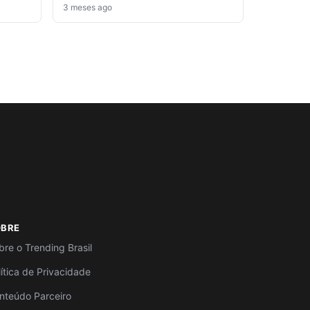
3 meses ago
OBRE
bre o Trending Brasil
lítica de Privacidade
nteúdo Parceiro