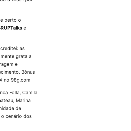
de perto o
SRUPTalks
e
creditei: as
amente grata a
oragem e
decimento.
Bônus
IX no 98g.com
nca Folla, Camila
hateau, Marina
nidade de
 o cenário dos