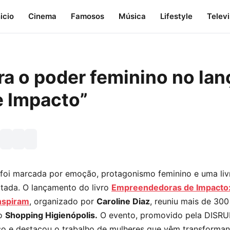
nicio
Cinema
Famosos
Música
Lifestyle
Telev
bra o poder feminino no la
 Impacto”
foi marcada por emoção, protagonismo feminino e uma livr
tada. O lançamento do livro
Empreendedoras de Impacto
nspiram
, organizado por
Caroline Diaz
, reuniu mais de 30
no
Shopping Higienópolis.
O evento, promovido pela DISRUP
o e destacou o trabalho de mulheres que vêm transformand