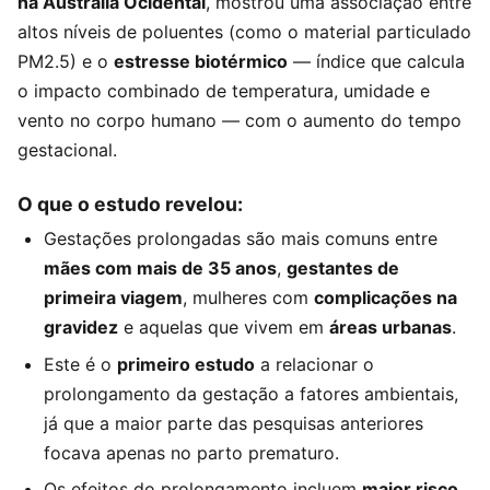
na Austrália Ocidental
, mostrou uma associação entre
altos níveis de poluentes (como o material particulado
PM2.5) e o
estresse biotérmico
— índice que calcula
o impacto combinado de temperatura, umidade e
vento no corpo humano — com o aumento do tempo
gestacional.
O que o estudo revelou:
Gestações prolongadas são mais comuns entre
mães com mais de 35 anos
,
gestantes de
primeira viagem
, mulheres com
complicações na
gravidez
e aquelas que vivem em
áreas urbanas
.
Este é o
primeiro estudo
a relacionar o
prolongamento da gestação a fatores ambientais,
já que a maior parte das pesquisas anteriores
focava apenas no parto prematuro.
Os efeitos do prolongamento incluem
maior risco