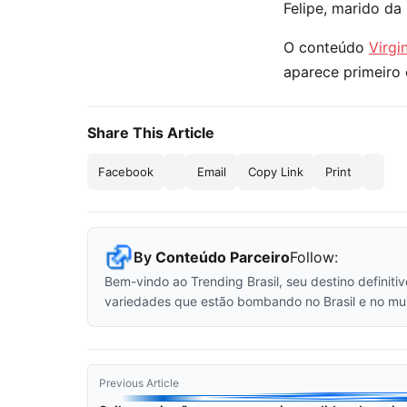
Felipe, marido da
O conteúdo
Virgi
aparece primeir
Share This Article
Facebook
Email
Copy Link
Print
By
Conteúdo Parceiro
Follow:
Bem-vindo ao Trending Brasil, seu destino definiti
variedades que estão bombando no Brasil e no mu
Previous Article