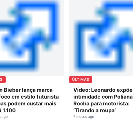
AS
ÚLTIMAS
n Bieber lança marca
Vídeo: Leonardo expõe
oco em estilo futurista
intimidade com Poliana
ças podem custar mais
Rocha para motorista:
 1.100
‘Tirando a roupa’
s ago
7 meses ago