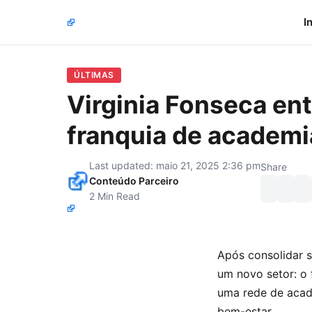
I
ÚLTIMAS
Virginia Fonseca en
franquia de academi
Last updated: maio 21, 2025 2:36 pm
Share
Conteúdo Parceiro
2 Min Read
Após consolidar 
um novo setor: o 
uma rede de acade
bem-estar.