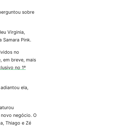
perguntou sobre
eu Virginia,
a Samara Pink.
lvidos no
e, em breve, mais
lusivo no 1º
, adiantou ela,
faturou
 novo negócio. O
ia, Thiago e Zé