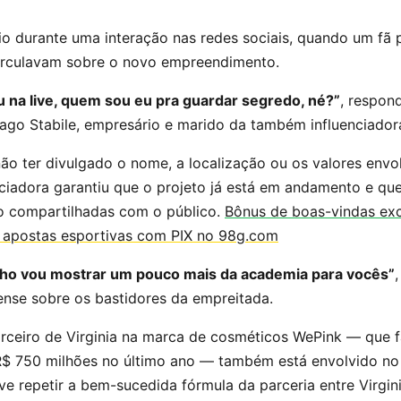
o durante uma interação nas redes sociais, quando um fã 
irculavam sobre o novo empreendimento.
u na live, quem sou eu pra guardar segredo, né?”
, respond
iago Stabile, empresário e marido da também influenciador
ão ter divulgado o nome, a localização ou os valores envo
nciadora garantiu que o projeto já está em andamento e qu
o compartilhadas com o público.
Bônus de boas-vindas exc
e apostas esportivas com PIX no 98g.com
ho vou mostrar um pouco mais da academia para vocês”
nse sobre os bastidores da empreitada.
arceiro de Virginia na marca de cosméticos WePink — que 
R$ 750 milhões no último ano — também está envolvido no
eve repetir a bem-sucedida fórmula da parceria entre Virgin