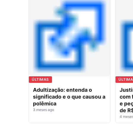
ÚLTIMAS
ÚLTIM
Adultização: entenda o
Justi
significado e o que causou a
com f
polêmica
e pe
de R$
3 meses ago
4 mese