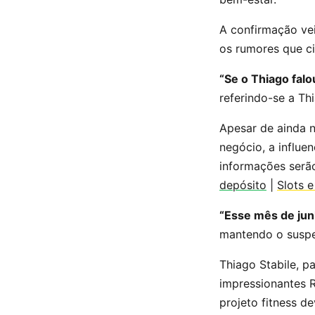
A confirmação vei
os rumores que c
“Se o Thiago falo
referindo-se a Th
Apesar de ainda n
negócio, a influe
informações serã
depósito
|
Slots 
“Esse mês de jun
mantendo o suspe
Thiago Stabile, p
impressionantes 
projeto fitness d