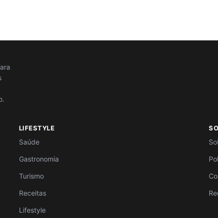
para
s
o.
LIFESTYLE
S
Saúde
So
Gastronomia
Po
Turismo
Co
Receitas
Re
Lifestyle