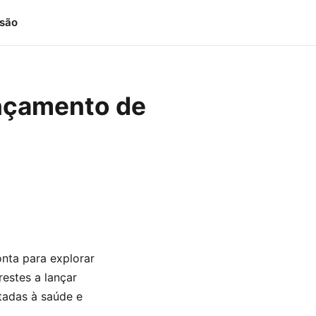
isão
ançamento de
nta para explorar
restes a lançar
tadas à saúde e