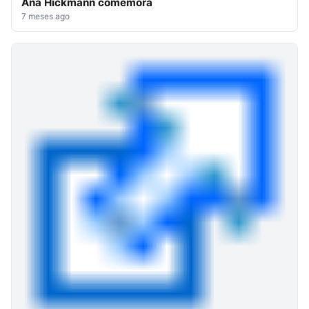
Ana Hickmann comemora
7 meses ago