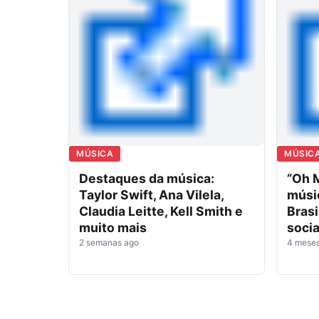
MÚSICA
MÚSIC
Destaques da música:
”Oh 
Taylor Swift, Ana Vilela,
músi
Claudia Leitte, Kell Smith e
Brasi
muito mais
socia
2 semanas ago
4 mese