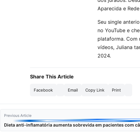
dos jurados. Des
Aparecida e Rede 
Seu single anterio
no YouTube e che
plataforma. Com m
vídeos, Juliana t
2024.
Share This Article
Facebook
Email
Copy Link
Print
Previous Article
Dieta anti-inflamatória aumenta sobrevida em pacientes com câ