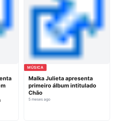
MÚSICA
enta
Malka Julieta apresenta
em
primeiro álbum intitulado
Chão
a
5 meses ago