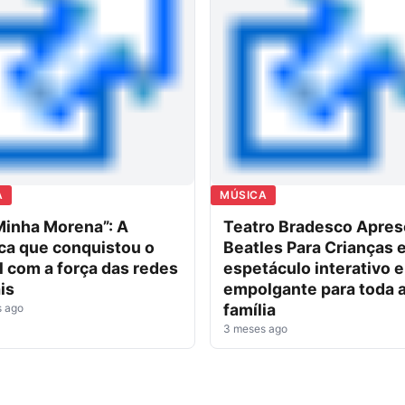
A
MÚSICA
Minha Morena”: A
Teatro Bradesco Apres
ca que conquistou o
Beatles Para Crianças 
l com a força das redes
espetáculo interativo e
is
empolgante para toda 
família
s ago
3 meses ago