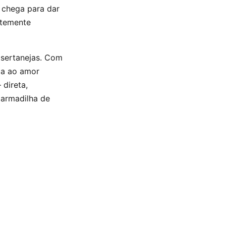
a chega para dar
ntemente
 sertanejas. Com
ega ao amor
 direta,
a armadilha de