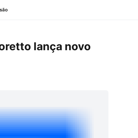
isão
oretto lança novo