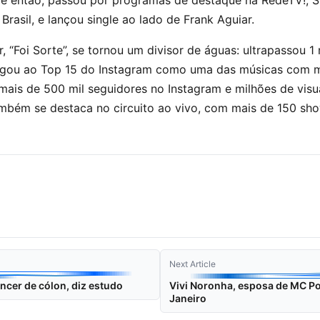
de então, passou por programas de destaque na RedeTV!, S
Brasil, e lançou single ao lado de Frank Aguiar.
r, “Foi Sorte”, se tornou um divisor de águas: ultrapassou 1
gou ao Top 15 do Instagram como uma das músicas com m
ais de 500 mil seguidores no Instagram e milhões de visu
ambém se destaca no circuito ao vivo, com mais de 150 sh
Next Article
ncer de cólon, diz estudo
Vivi Noronha, esposa de MC Po
Janeiro