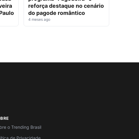
veira
reforça destaque no cenário
 Paulo
do pagode romântico
4 meses ago
OBRE
bre o Trending Brasil
lítica de Privacidade