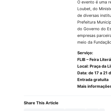
O evento é uma re
Loubet, do Minis
de diversas insti
Prefeitura Munici
do Governo do Est
empresas parceira
meio da Fundação
Serviço:
FLIB – Feira Lite
Local: Praça da L
Data: de 17 a 21
Entrada gratuita
Mais informações
Share This Article