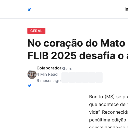
I
GERAL
No coração do Mato G
FLIB 2025 desafia o
Colaborador
Share
4 Min Read
6 meses ago
Bonito (MS) se pre
que acontece de 1
vida”. Reconhecid
penúltima edição 
consolidando-se 