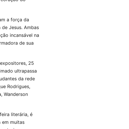
am a força da
ia de Jesus. Ambas
ação incansável na
ormadora de sua
expositores, 25
timado ultrapassa
tudantes da rede
que Rodrigues,
ha, Wanderson
ra literária, é
a em muitas