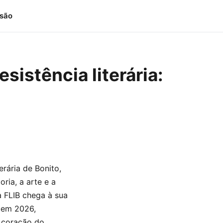
isão
sistência literária:
erária de Bonito,
ria, a arte e a
a FLIB chega à sua
 em 2026,
o coração do