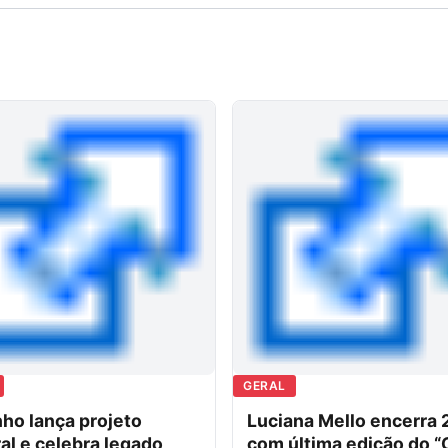
GERAL
ho lança projeto
Luciana Mello encerra
al e celebra legado
com última edição do “