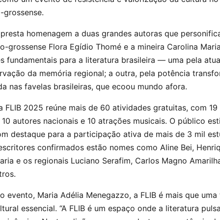
o-grossense.
B presta homenagem a duas grandes autoras que personific
to-grossense Flora Egídio Thomé e a mineira Carolina Mar
 fundamentais para a literatura brasileira — uma pela atu
vação da memória regional; a outra, pela potência transf
ida nas favelas brasileiras, que ecoou mundo afora.
FLIB 2025 reúne mais de 60 atividades gratuitas, com 19 
, 10 autores nacionais e 10 atrações musicais. O público es
om destaque para a participação ativa de mais de 3 mil es
 escritores confirmados estão nomes como Aline Bei, Henri
Maria e os regionais Luciano Serafim, Carlos Magno Amaril
tros.
o evento, Maria Adélia Menegazzo, a FLIB é mais que uma fei
ural essencial. “A FLIB é um espaço onde a literatura puls