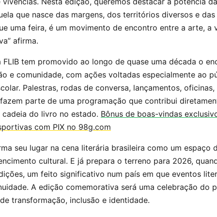
 vivências. Nesta edição, queremos destacar a potência da
ela que nasce das margens, dos territórios diversos e das
que uma feira, é um movimento de encontro entre a arte, a 
va” afirma.
a FLIB tem promovido ao longo de quase uma década o enc
ção e comunidade, com ações voltadas especialmente ao pú
scolar. Palestras, rodas de conversa, lançamentos, oficinas
 fazem parte de uma programação que contribui diretamen
 cadeia do livro no estado.
Bônus de boas-vindas exclusivo
esportivas com PIX no 98g.com
rma seu lugar na cena literária brasileira como um espaço d
tencimento cultural. E já prepara o terreno para 2026, qua
ições, um feito significativo num país em que eventos lite
inuidade. A edição comemorativa será uma celebração do p
e transformação, inclusão e identidade.