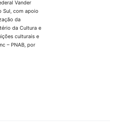
ederal Vander
o Sul, com apoio
ização da
tério da Cultura e
ções culturais e
anc – PNAB, por