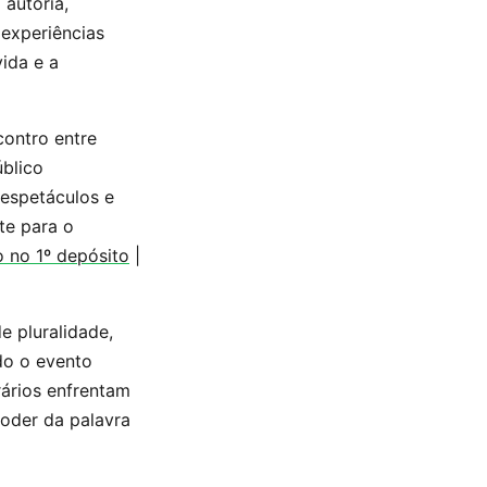
 autoria,
 experiências
vida e a
ontro entre
blico
, espetáculos e
te para o
 no 1º depósito
|
e pluralidade,
ndo o evento
rários enfrentam
oder da palavra