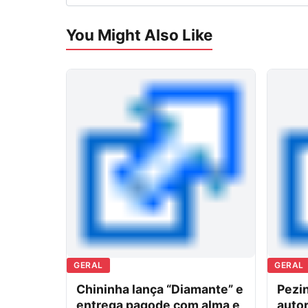
You Might Also Like
GERAL
GERAL
Chininha lança “Diamante” e
Pezin
entrega pagode com alma e
autor