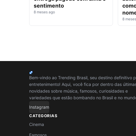
sentimento
como
nome
8 meses ago
8 meses
Bem-vindo ao Trending Brasil, seu destino definitivo 
entretenimento! Aqui, você fica por dentro das última
novidades sobre música, famosos, curiosidades e
variedades que estão bombando no Brasil e no mund
Instagram
CATEGORIAS
Cinema
Famosos