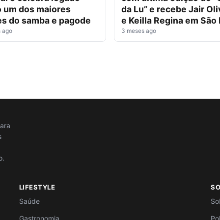
 um dos maiores
da Lu” e recebe Jair Oli
s do samba e pagode
e Keilla Regina em São
 ago
3 meses ago
para
s
o.
LIFESTYLE
S
Saúde
So
Gastronomia
Po